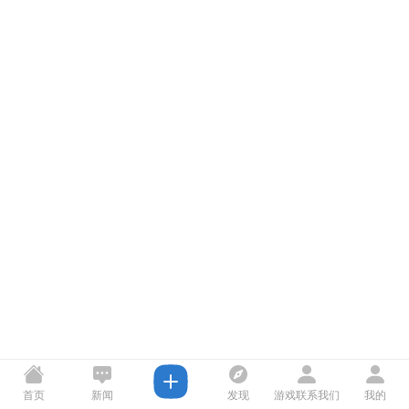
首页
新闻
发现
游戏联系我们
我的