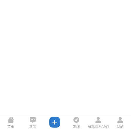
首页
新闻
发现
游戏联系我们
我的